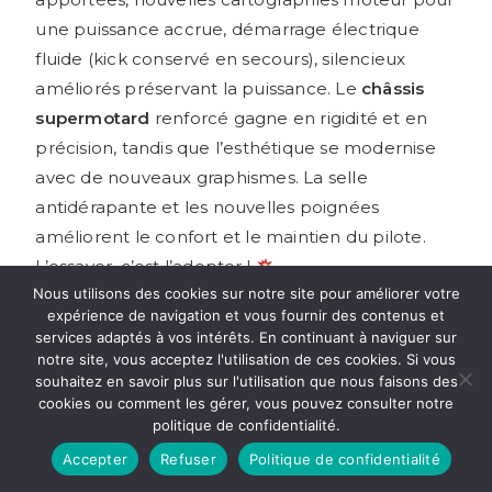
une puissance accrue, démarrage électrique
fluide (kick conservé en secours), silencieux
améliorés préservant la puissance. Le
châssis
supermotard
renforcé gagne en rigidité et en
précision, tandis que l’esthétique se modernise
avec de nouveaux graphismes. La selle
antidérapante et les nouvelles poignées
améliorent le confort et le maintien du pilote.
L’essayer, c’est l’adopter !
Nous utilisons des cookies sur notre site pour améliorer votre
expérience de navigation et vous fournir des contenus et
Points forts :
services adaptés à vos intérêts. En continuant à naviguer sur
notre site, vous acceptez l'utilisation de ces cookies. Si vous
Moteur puissant et vivace, digne d’une vraie
souhaitez en savoir plus sur l'utilisation que nous faisons des
machine de
supermotard racing
cookies ou comment les gérer, vous pouvez consulter notre
politique de confidentialité.
Démarrage électrique fiable, avec kick en
sécurité
Accepter
Refuser
Politique de confidentialité
Châssis supermotard renforcé
pour une