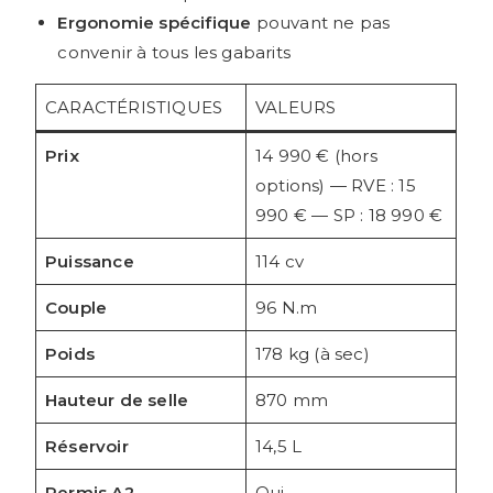
Ergonomie spécifique
pouvant ne pas
convenir à tous les gabarits
CARACTÉRISTIQUES
VALEURS
Prix
14 990 € (hors
options) — RVE : 15
990 € — SP : 18 990 €
Puissance
114 cv
Couple
96 N.m
Poids
178 kg (à sec)
Hauteur de selle
870 mm
Réservoir
14,5 L
Permis A2
Oui