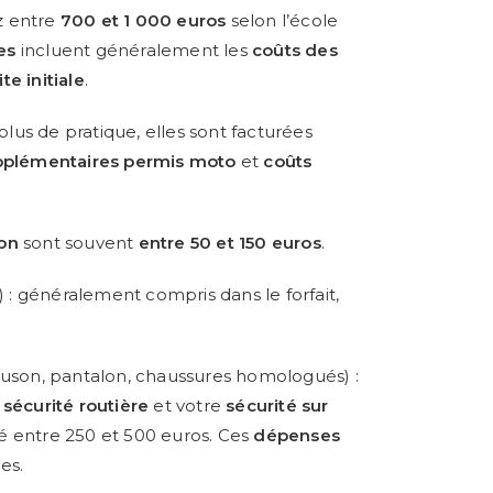
z entre
700 et 1 000
euros
selon l’école
es
incluent généralement les
coûts des
e initiale
.
plus de pratique, elles sont facturées
upplémentaires permis moto
et
coûts
ion
sont souvent
entre 50 et 150 euros
.
 généralement compris dans le forfait,
ouson, pantalon, chaussures homologués) :
a
sécurité routière
et votre
sécurité sur
mé entre 250 et 500 euros. Ces
dépenses
es.