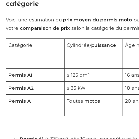
catégorie
Voici une estimation du
prix moyen du permis moto
pa
votre
comparaison de prix
selon la catégorie du permis
Catégorie
Cylindrée/
puissance
Âge 
Permis A1
≤ 125 cm³
16 an
Permis A2
≤ 35 kW
18 an
Permis A
Toutes
motos
20 an
Permis A1
(≤ 125cm³, dès 16 ans) : son coût oscill