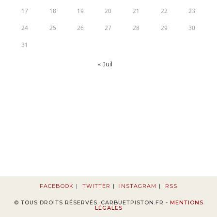
17
18
19
20
21
22
23
24
25
26
27
28
29
30
31
« Juil
FACEBOOK
TWITTER
INSTAGRAM
RSS
© TOUS DROITS RÉSERVÉS. CARBUETPISTON.FR -
MENTIONS
LÉGALES