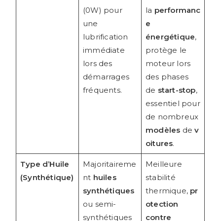
(0W) pour
la
performanc
une
e
lubrification
énergétique
,
immédiate
protège le
lors des
moteur lors
démarrages
des phases
fréquents.
de
start-stop
,
essentiel pour
de nombreux
modèles
de
v
oitures
.
Type d’Huile
Majoritaireme
Meilleure
(Synthétique)
nt
huiles
stabilité
synthétiques
thermique,
pr
ou semi-
otection
synthétiques
contre