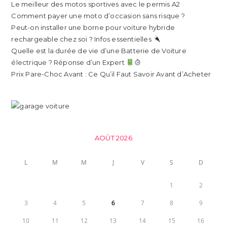
Le meilleur des motos sportives avec le permis A2
Comment payer une moto d’occasion sans risque ?
Peut-on installer une borne pour voiture hybride
rechargeable chez soi ? Infos essentielles
Quelle est la durée de vie d’une Batterie de Voiture
électrique ? Réponse d’un Expert
Prix Pare-Choc Avant : Ce Qu’il Faut Savoir Avant d’Acheter
AOÛT 2026
L
M
M
J
V
S
D
1
2
3
4
5
6
7
8
9
10
11
12
13
14
15
16