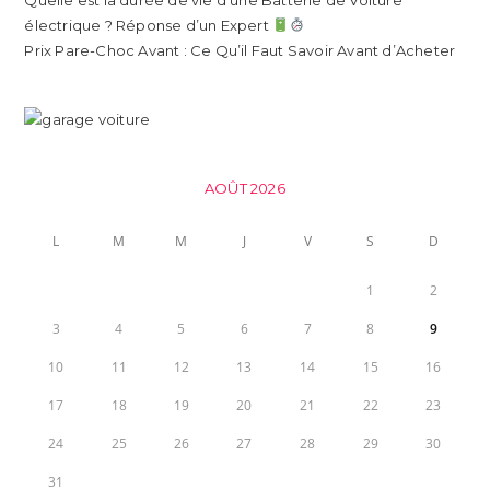
Quelle est la durée de vie d’une Batterie de Voiture
électrique ? Réponse d’un Expert
Prix Pare-Choc Avant : Ce Qu’il Faut Savoir Avant d’Acheter
AOÛT 2026
L
M
M
J
V
S
D
1
2
3
4
5
6
7
8
9
10
11
12
13
14
15
16
17
18
19
20
21
22
23
24
25
26
27
28
29
30
31