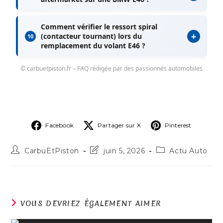
Comment vérifier le ressort spiral
+
(contacteur tournant) lors du
10
remplacement du volant E46 ?
© carbuetpiston.fr – FAQ rédigée par des passionnés automobiles
Facebook
Partager sur X
Pinterest
CarbuEtPiston
juin 5, 2026
Actu Auto
VOUS DEVRIEZ ÉGALEMENT AIMER