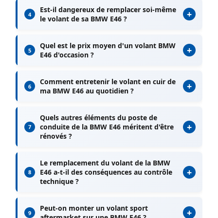
Est-il dangereux de remplacer soi-même
+
4
le volant de sa BMW E46 ?
Quel est le prix moyen d'un volant BMW
+
5
E46 d'occasion ?
Comment entretenir le volant en cuir de
+
6
ma BMW E46 au quotidien ?
Quels autres éléments du poste de
+
conduite de la BMW E46 méritent d'être
7
rénovés ?
Le remplacement du volant de la BMW
+
E46 a-t-il des conséquences au contrôle
8
technique ?
Peut-on monter un volant sport
+
9
aftermarket sur une BMW E46 ?