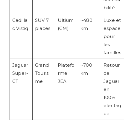
bilité
Cadilla
SUV 7
Ultium
~480
Luxe et
c Vistiq
places
(GM)
km
espace
pour
les
familles
Jaguar
Grand
Platefo
~700
Retour
Super-
Touris
rme
km
de
GT
me
JEA
Jaguar
en
100%
électriq
ue