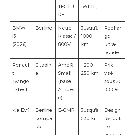
TECTU
(WLTP)
RE
BMW
Berline
Neue
Jusqu’à
Rechar
i3
Klasse /
1000
ge
(2026)
800V
km
ultra-
rapide
Renaul
Citadin
AmpR
~200-
Prix
t
e
Small
250 km
visé
Twingo
(base
sous 20
E-Tech
Amper
000 €
e)
Kia EV4
Berline
E-GMP
Jusqu’à
Design
compa
530 km
disrupti
cte
f et
accessi