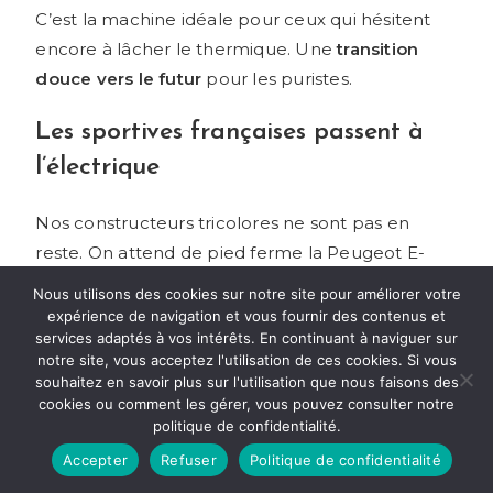
C’est la machine idéale pour ceux qui hésitent
encore à lâcher le thermique. Une
transition
douce vers le futur
pour les puristes.
Les sportives françaises passent à
l’électrique
Nos constructeurs tricolores ne sont pas en
reste. On attend de pied ferme la Peugeot E-
208 GTi avec ses 280 chevaux, mais surtout la
Nous utilisons des cookies sur notre site pour améliorer votre
future Alpine A110 électrique. C’est un
tournant
expérience de navigation et vous fournir des contenus et
services adaptés à vos intérêts. En continuant à naviguer sur
majeur pour l’industrie nationale
.
notre site, vous acceptez l'utilisation de ces cookies. Si vous
souhaitez en savoir plus sur l'utilisation que nous faisons des
Le vrai casse-tête, c’est le poids des batteries
cookies ou comment les gérer, vous pouvez consulter notre
face à l’agilité historique. Alpine vise moins de
politique de confidentialité.
1,45 tonne, un pari technique osé. Si ça marche,
Accepter
Refuser
Politique de confidentialité
le plaisir de conduite survivra à l’électrification
.